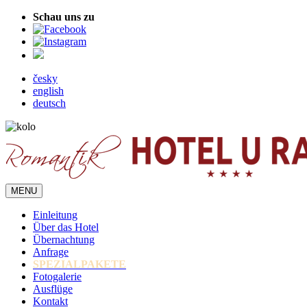
Schau uns zu
česky
english
deutsch
MENU
Einleitung
Über das Hotel
Übernachtung
Anfrage
SPEZIALPAKETE
Fotogalerie
Ausflüge
Kontakt