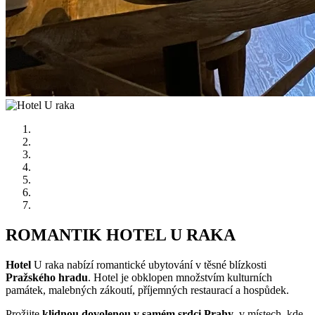
ROMANTIK
HOTEL U RAKA
Hotel
U raka nabízí romantické ubytování v těsné blízkosti
Pražského hradu
. Hotel je obklopen množstvím kulturních
památek, malebných zákoutí, příjemných restaurací a hospůdek.
Prožijte
klidnou dovolenou v samém srdci Prahy
, v místech, kde